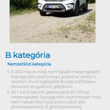
B kategória
Nemzetközi kategória
A 3500 kg-ot meg nem haladó megengedett
legnagyobb össztömegű gépkocsi, amely a
vezetőn kívül legfeljebb 8 utas szállítására
tervezett és gyártott gépjármű.
Az 1. pont szerinti gépkocsiból és 750 kg
megengedett legnagyobb össztömeget meg
nem haladó (könnyű) pótkocsiból álló
járműszerelvény. E járműszerelvény