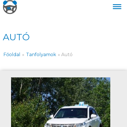
AUTÓ
Főoldal
»
Tanfolyamok
»
Autó