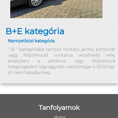
B+E kategória
Nemzetközi kategória
" B " kategóriába tartozó vontató jármű, pótkocsit
vagy félpótkocsit vontatva vezethető vele,
amelyben a pótkocsi vagy félpótkocsi
megengedett legnagyobb össztömege a 3500 kg-
ot nem haladja meg.
Tanfolyamok
Motor