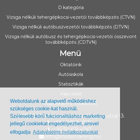
D kategória
Vizsga nélküli tehergépkocsi-vezetői továbbképzés (CTVN)
Vizsga nélküli autóbuszvezetői továbbképzés (DTVN)
Vizsga nélküli autóbusz és tehergépkocsi-vezetői összevont
továbbképzés (CDTVN)
Menü
Oktatóink
Autósiskola
Statisztikák
Kapcsolat
Weboldalunk az alapvető működéshez
Adatvédelmi nyilatkozat
szükséges cookie-kat használ.
9200
Mosonmagyaróvár
,
Magyar utca 13.
Szélesebb körű fukcionalitáshoz marketing
+36 30/213-7535
jellegű cookiekat engedélyezhet, amivel
+36 70 631 4263
elfogadja
Adatvédelmi nyilatkozatunkat
info@mobiltraining.hu