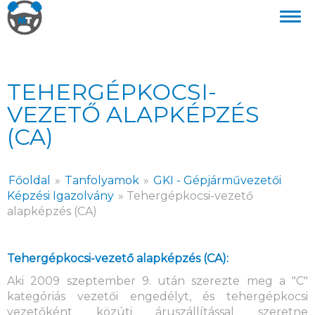
TEHERGÉPKOCSI-
VEZETŐ ALAPKÉPZÉS
(CA)
Főoldal
»
Tanfolyamok
»
GKI - Gépjárművezetői
Képzési Igazolvány
»
Tehergépkocsi-vezető
alapképzés (CA)
Tehergépkocsi-vezető alapképzés (CA):
Aki 2009 szeptember 9. után szerezte meg a "C"
kategóriás vezetői engedélyt, és tehergépkocsi
vezetőként közúti áruszállítással szeretne