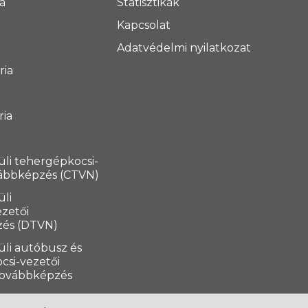
a
Statisztikák
Kapcsolat
Adatvédelmi nyilatkozat
ria
ria
a
üli tehergépkocsi-
vábbképzés (CTVN)
üli
zetői
zés (DTVN)
üli autóbusz és
csi-vezetői
továbbképzés