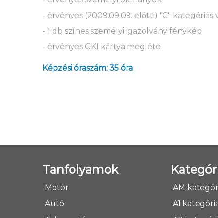
- érvényes (2009.09.09. előtti) "C" kategóriá
- 1 db színes személyi igazolvány fénykép
- érvényes GKI kártya megléte
Képzési óraszám: 35 óra
Tanfolyamok
Kategór
Motor
AM kategór
Autó
A1 kategóri