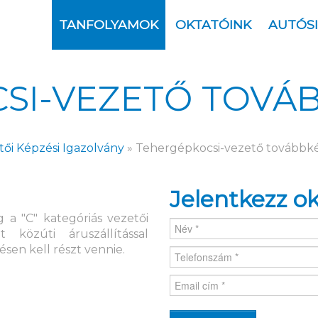
TANFOLYAMOK
OKTATÓINK
AUTÓS
SI-VEZETŐ TOVÁB
ői Képzési Igazolvány
»
Tehergépkocsi-vezető továbbké
Jelentkezz o
a "C" kategóriás vezetői
 közúti áruszállítással
sen kell részt vennie.