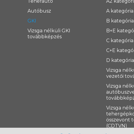
Teherautó
A2 kategóri
Autóbusz
A kategória
GKI
B kategória
Vizsga nélküli GKI
B+E kategó
továbbképzés
C kategória
C+E kategó
D kategóri
Vizsga nélk
vezetői to
Vizsga nélk
autóbuszve
továbbkép
Vizsga nélk
tehergépko
összevont 
(CDTVN)