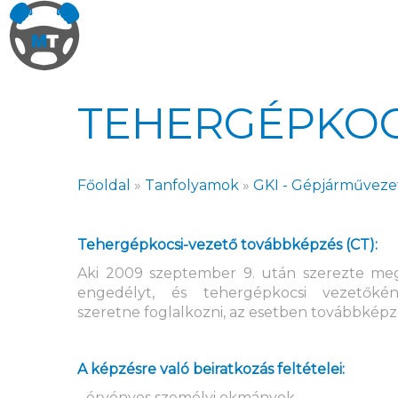
TEHERGÉPKOC
Főoldal
»
Tanfolyamok
»
GKI - Gépjárművezet
Tehergépkocsi-vezető továbbképzés (CT):
Aki 2009 szeptember 9. után szerezte meg 
engedélyt, és tehergépkocsi vezetőként
szeretne foglalkozni, az esetben továbbképzé
A képzésre való beiratkozás feltételei:
- érvényes személyi okmányok