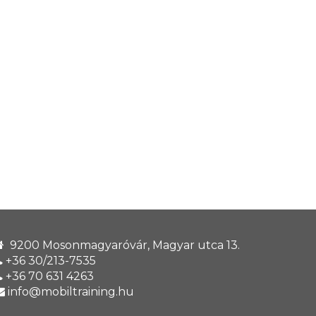
9200
Mosonmagyaróvár
,
Magyar utca 13.
+36 30/213-7535
+36 70 631 4263
info@mobiltraining.hu