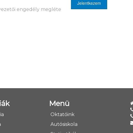
Jelentkezem
s vezetői engedély megléte
iák
Menü
ia
Oktatóink
a
Autósiskola