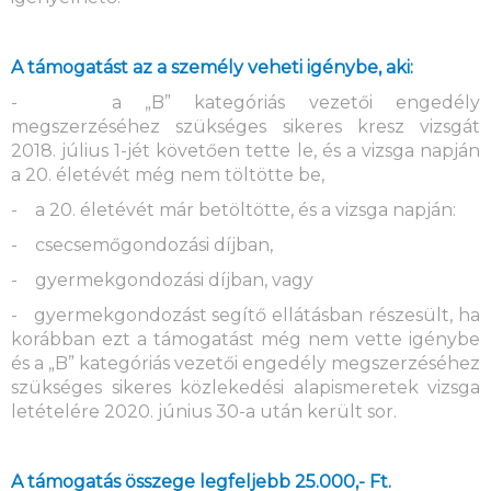
A támogatást az a személy veheti igénybe, aki:
- a „B” kategóriás vezetői engedély
megszerzéséhez szükséges sikeres kresz vizsgát
2018. július 1-jét követően tette le, és a vizsga napján
a 20. életévét még nem töltötte be,
- a 20. életévét már betöltötte, és a vizsga napján:
- csecsemőgondozási díjban,
- gyermekgondozási díjban, vagy
- gyermekgondozást segítő ellátásban részesült, ha
korábban ezt a támogatást még nem vette igénybe
és a „B” kategóriás vezetői engedély megszerzéséhez
szükséges sikeres közlekedési alapismeretek vizsga
letételére 2020. június 30-a után került sor.
A támogatás összege legfeljebb 25.000,- Ft.