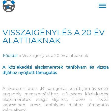
VISSZAIGÉNYLÉS A 20 ÉV
ALATTIAKNAK
Főoldal
»
Visszaigénylés a 20 év alattiaknak
A közlekedési alapismeretek tanfolyam és vizsga
díjához nyújtott támogatás
A sikeresen letett „B” kategóriás közúti járművezetői
engedély megszerzéséhez szükséges közlekedési
alapismeretek vizsga díjához, illetve a hozzá
kapcsolódó kresz tanfolyam díjához támogatás
igényelhető.