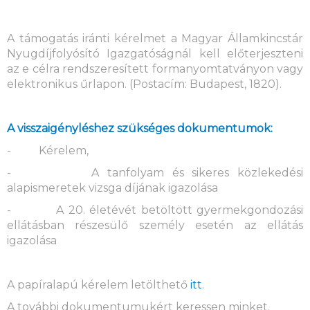
A támogatás iránti kérelmet a Magyar Államkincstár
Nyugdíjfolyósító Igazgatóságnál kell előterjeszteni
az e célra rendszeresített formanyomtatványon vagy
elektronikus űrlapon. (Postacím: Budapest, 1820).
A visszaigényléshez szükséges dokumentumok:
- Kérelem,
- A tanfolyam és sikeres közlekedési
alapismeretek vizsga díjának igazolása
- A 20. életévét betöltött gyermekgondozási
ellátásban részesülő személy esetén az ellátás
igazolása
A papíralapú kérelem letölthető
itt
.
A további dokumentumukért keressen minket.